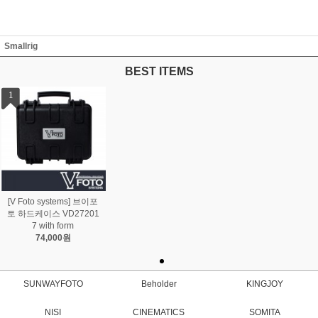
Smallrig
BEST ITEMS
1
[V Foto systems] 브이포
토 하드케이스 VD27201
7 with form
74,000원
SUNWAYFOTO
Beholder
KINGJOY
NISI
CINEMATICS
SOMITA