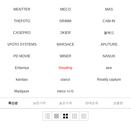
MENTTER
MECO
MAS
THEFOTO
GRIMM
CAM-IN
CASEPRO
SKIER
볼헤드
VFOTO SYSTEMS
MARSACE
APUTURE
PD MOVIE
WINER
NANUK
Entaniya
Smallrig
aee
kandao
ulanzi
Reality capture
Madgaze
meco 사각
최신순
낮은가격
높은가격
판매순위
상품명