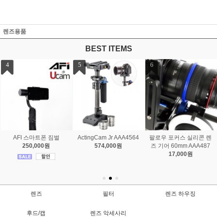
렌즈용품
BEST ITEMS
7
8
usb 컨트롤러 2D Follow f
Master Kit
ocus
2,236,000원
503,000원
렌즈
필터
렌즈 하우징
후드/캡
렌즈 악세사리