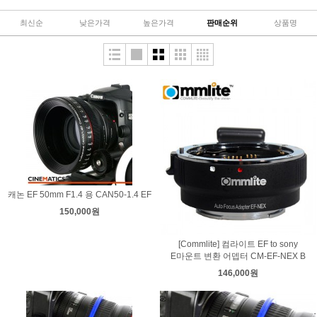
최신순
낮은가격
높은가격
판매순위
상품명
캐논 EF 50mm F1.4 용 CAN50-1.4 EF
150,000원
[Commlite] 컴라이트 EF to sony
E마운트 변환 어뎁터 CM-EF-NEX B
146,000원