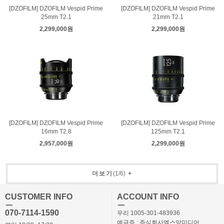
[DZOFILM] DZOFILM Vespid Prime
[DZOFILM] DZOFILM Vespid Prime
25mm T2.1
21mm T2.1
2,299,000원
2,299,000원
[DZOFILM] DZOFILM Vespid Prime
[DZOFILM] DZOFILM Vespid Prime
16mm T2.8
125mm T2.1
2,957,000원
2,299,000원
더보기
(
1
/
6
)
+
CUSTOMER INFO
ACCOUNT INFO
ㅡ
ㅡ
070-7114-1590
우리 1005-301-483936
예금주 : 주식회사엑스알미디어