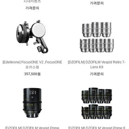
시네마렌즈
가격문의
가격문의
[Edelkrone] FocusONE V2 ,FocusONE
[DZOFILM] DZOFILM Vespid Retro 7-
포커스원
Lens Kit
357,500원
가격문의
[DZOFILM] DZOFILM Vespid Prime
[DZOFILM] DZOFILM Vespid Prime 8