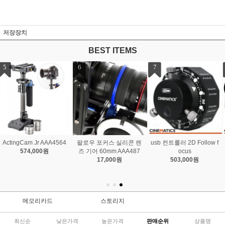
저장장치
BEST ITEMS
7
8
커스 실리콘 렌
usb 컨트롤러 2D Follow f
Master Kit
0mm AAA487
ocus
2,236,000원
7,000원
503,000원
메모리카드
스토리지
최신순
낮은가격
높은가격
판매순위
상품명