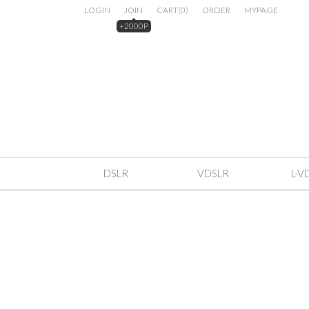
LOGIN
JOIN
CART
(
0
)
ORDER
MYPAGE
+2000P
DSLR
VDSLR
L-V