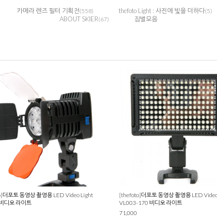
카메라 렌즈 필터 기획전
thefoto Light : 사진에 빛을 더하다
(558)
(5)
ABOUT SKIER
짐벌모음
(67)
to]더포토 동영상 촬영용 LED Video Light
[thefoto]더포토 동영상 촬영용 LED Video 
5 비디오 라이트
VL003-170 비디오 라이트
71,000