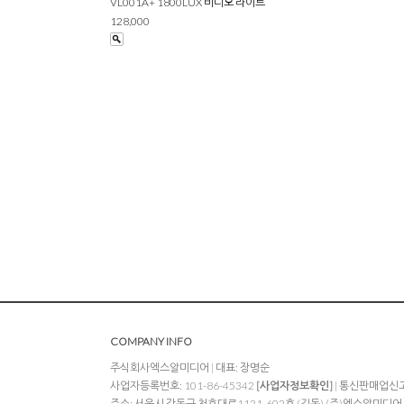
VL001A+ 1800LUX 비디오 라이트
128,000
COMPANY INFO
주식회사엑스알미디어 | 대표: 장명순
사업자등록번호: 101-86-45342
[사업자정보확인]
| 통신판매업신고:
주소: 서울시 강동구 천호대로1121, 602호 (길동) (주)엑스알미디어