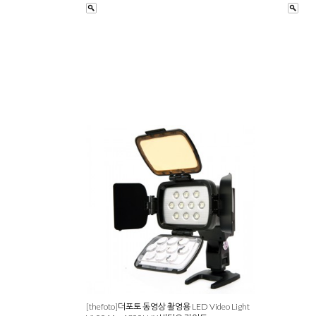
[thefoto]더포토 동영상 촬영용 LED Video Light