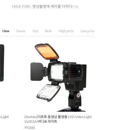
HAVE FUN : 영상촬영에 재미를 더하다
(76)
New
Name
Hot
Best
High price
Low price
Light
[thefoto]더포토 동영상 촬영용 LED Video Light
VL002A 비디오 라이트
97,000