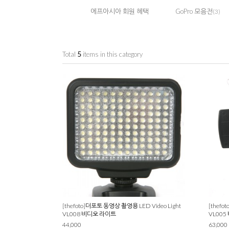
에프아시아 회원 혜택
GoPro 모음전
(3)
Total
5
items in this category
[thefoto]더포토 동영상 촬영용 LED Video Light
[thefo
VL008 비디오 라이트
VL00
44,000
63,000