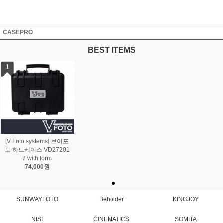
CASEPRO
BEST ITEMS
1
[V Foto systems] 브이포
토 하드케이스 VD27201
7 with form
74,000원
SUNWAYFOTO
Beholder
KINGJOY
NISI
CINEMATICS
SOMITA