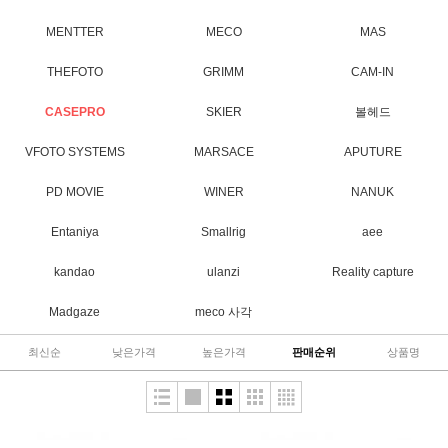
MENTTER
MECO
MAS
THEFOTO
GRIMM
CAM-IN
CASEPRO
SKIER
볼헤드
VFOTO SYSTEMS
MARSACE
APUTURE
PD MOVIE
WINER
NANUK
Entaniya
Smallrig
aee
kandao
ulanzi
Reality capture
Madgaze
meco 사각
최신순
낮은가격
높은가격
판매순위
상품명