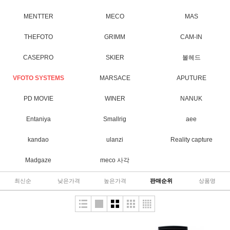
MENTTER
MECO
MAS
THEFOTO
GRIMM
CAM-IN
CASEPRO
SKIER
볼헤드
VFOTO SYSTEMS
MARSACE
APUTURE
PD MOVIE
WINER
NANUK
Entaniya
Smallrig
aee
kandao
ulanzi
Reality capture
Madgaze
meco 사각
최신순
낮은가격
높은가격
판매순위
상품명