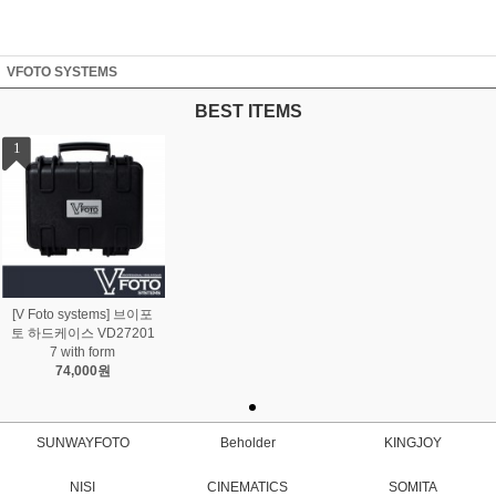
VFOTO SYSTEMS
BEST ITEMS
1
[V Foto systems] 브이포
토 하드케이스 VD27201
7 with form
74,000원
SUNWAYFOTO
Beholder
KINGJOY
NISI
CINEMATICS
SOMITA