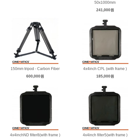
50x1000mm
241,000원
150mm tripod - Carbon Fiber
4x4inch CPL (with frame )
600,000원
185,000원
4x4inchND filter8(with frame )
4x4inch filter5(with frame )