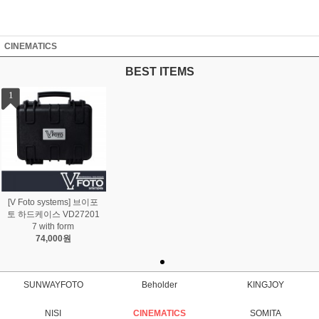
CINEMATICS
BEST ITEMS
1
[V Foto systems] 브이포
토 하드케이스 VD27201
7 with form
74,000원
SUNWAYFOTO
Beholder
KINGJOY
NISI
CINEMATICS
SOMITA