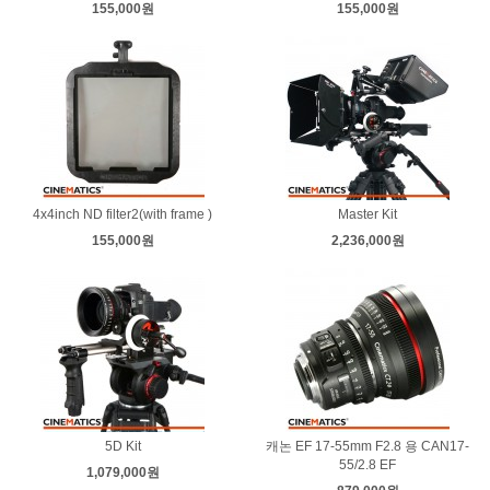
155,000원
155,000원
4x4inch ND filter2(with frame )
Master Kit
155,000원
2,236,000원
5D Kit
캐논 EF 17-55mm F2.8 용 CAN17-
55/2.8 EF
1,079,000원