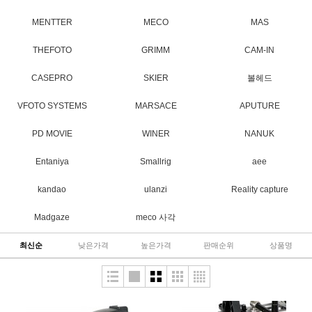
MENTTER
MECO
MAS
THEFOTO
GRIMM
CAM-IN
CASEPRO
SKIER
볼헤드
VFOTO SYSTEMS
MARSACE
APUTURE
PD MOVIE
WINER
NANUK
Entaniya
Smallrig
aee
kandao
ulanzi
Reality capture
Madgaze
meco 사각
최신순
낮은가격
높은가격
판매순위
상품명