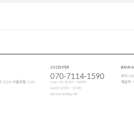
CS CENTER
BANK 
070-7114-1590
우리 100
 2026-서울강동-1125
mon - fri 10:00 ~ 18:00
예금주 
lunch 12:00 ~ 13:00
sat.sun.holiday off