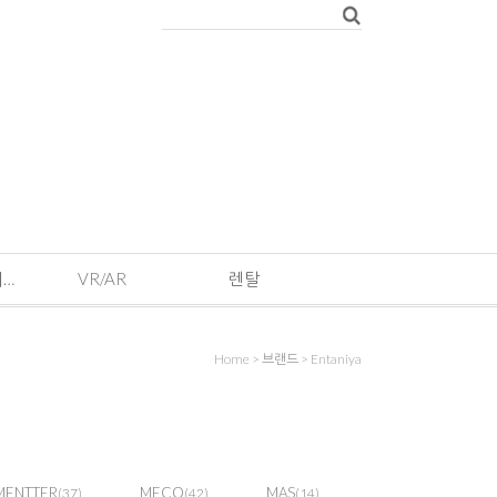
EVENT · 기획전 및 이벤트
VR/AR
렌탈
Home
>
브랜드
>
Entaniya
MENTTER
MECO
MAS
(37)
(42)
(14)