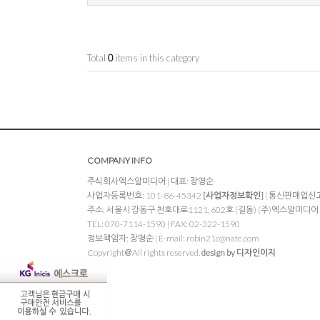
Total
0
items in this category
COMPANY INFO
주식회사엑스알미디어 | 대표: 장명순
사업자등록번호: 101-86-45342
[사업자정보확인]
| 통신판매업신고:
주소: 서울시 강동구 천호대로1121, 602호 (길동) (주)엑스알미디어
TEL: 070-7114-1590 | FAX: 02-322-1590
정보책임자: 장명순 | E-mail:
robin21c@nate.com
Copyright＠All rights reserved.
design by 디자인이지