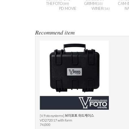
THEFOTO
GRIMM
CAM-I
(89)
(33)
PD MOVIE
WINER
N
(14)
Recommend item
[V Foto systems] 브이포토 하드케이스
VD272017 with form
74,000