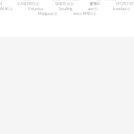
N
CASEPRO
SKIER
볼헤드
VFOTO SY
(2)
(105)
ANUK
Entaniya
Smallrig
aee
kandao
(1)
(5)
(1)
Madgaze
meco 사각
(3)
(41)