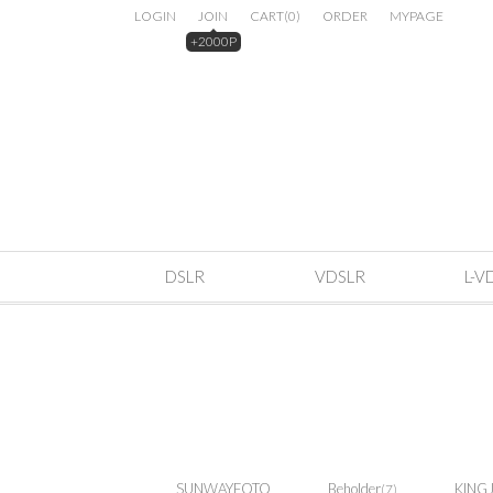
LOGIN
JOIN
CART
(
0
)
ORDER
MYPAGE
+2000P
DSLR
VDSLR
L-V
SUNWAYFOTO
Beholder
KING
(7)