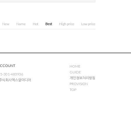
New
Name
Hot
Best
High price
Low price
ACCOUNT
HOME
GUIDE
5-301-483936
개인정보처리방침
: 주식회사엑스알미디어
PROVISION
TOP