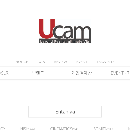
NOTICE
Q&A
REVIEW
EVENT
+FAVORITE
DSLR
브랜드
개인결제창
Entaniya
JOY
NISI
CINEMATICS
SOMITA
(144)
(24)
(18)