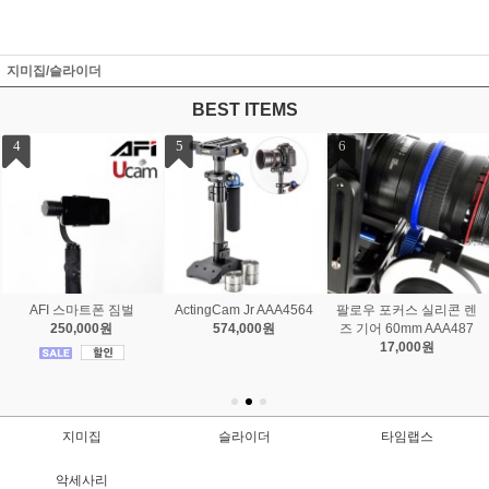
지미집/슬라이더
BEST ITEMS
7
8
usb 컨트롤러 2D Follow f
Master Kit
ocus
2,236,000원
503,000원
지미집
슬라이더
타임랩스
악세사리