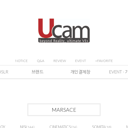
NOTICE
Q&A
REVIEW
EVENT
+FAVORITE
DSLR
브랜드
개인결제창
MARSACE
JOY
NISI
CINEMATICS
SOMITA
(144)
(24)
(18)