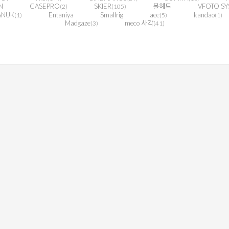
N
CASEPRO
SKIER
볼헤드
VFOTO SY
(2)
(105)
ANUK
Entaniya
Smallrig
aee
kandao
(1)
(5)
(1)
Madgaze
meco 사각
(3)
(41)