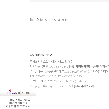
Total
0
items in this category
COMPANY INFO
주식회사엑스알미디어 | 대표: 장명순
사업자등록번호: 101-86-45342
[사업자정보확인]
| 통신판매업신고:
주소: 서울시 강동구 천호대로1121, 602호 (길동) (주)엑스알미디어
TEL: 070-7114-1590 | FAX: 02-322-1590
정보책임자: 장명순 | E-mail:
robin21c@nate.com
Copyright＠All rights reserved.
design by 디자인이지