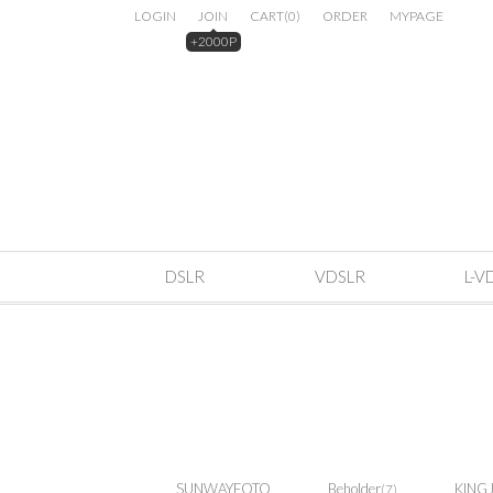
LOGIN
JOIN
CART
(
0
)
ORDER
MYPAGE
+2000P
DSLR
VDSLR
L-V
SUNWAYFOTO
Beholder
KING
(7)