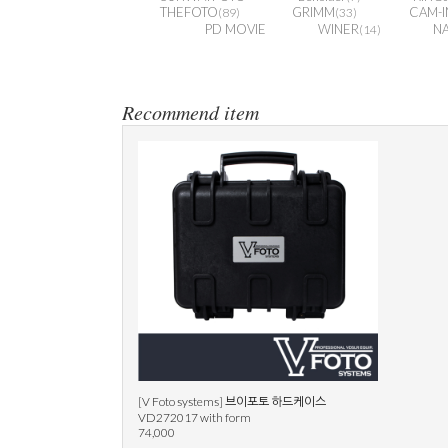
THEFOTO
GRIMM
CAM-I
(89)
(33)
PD MOVIE
WINER
N
(14)
Recommend item
[V Foto systems] 브이포토 하드케이스
VD272017 with form
74,000