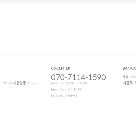
CS CENTER
BANK 
070-7114-1590
우리 100
 2026-서울강동-1125
mon - fri 10:00 ~ 18:00
예금주 
lunch 12:00 ~ 13:00
sat.sun.holiday off