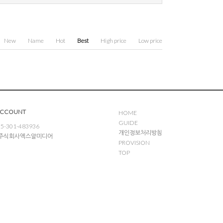
New
Name
Hot
Best
High price
Low price
ACCOUNT
HOME
GUIDE
5-301-483936
개인정보처리방침
: 주식회사엑스알미디어
PROVISION
TOP