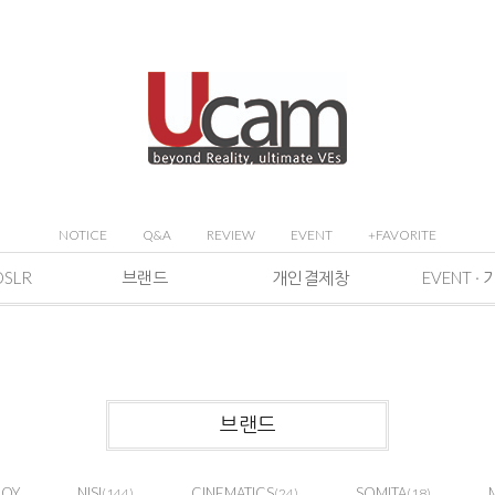
NOTICE
Q&A
REVIEW
EVENT
+FAVORITE
DSLR
브랜드
개인결제창
브랜드
JOY
NISI
CINEMATICS
SOMITA
(144)
(24)
(18)