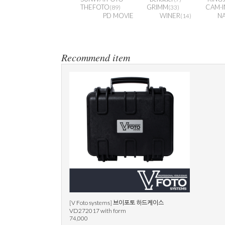
THEFOTO
GRIMM
CAM-I
(89)
(33)
PD MOVIE
WINER
N
(14)
Recommend item
[V Foto systems] 브이포토 하드케이스
VD272017 with form
74,000