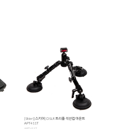
[Skier][스키어] DSLR 트리플 석션컵 마운트
APT411T
APT411T