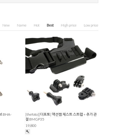
New
Name
Hot
Best
High price
Low price
브 BHA-
[thefoto][더포토] 액션캠 체스트 스트랩 + 추가 관
절 BMGP35
19,800