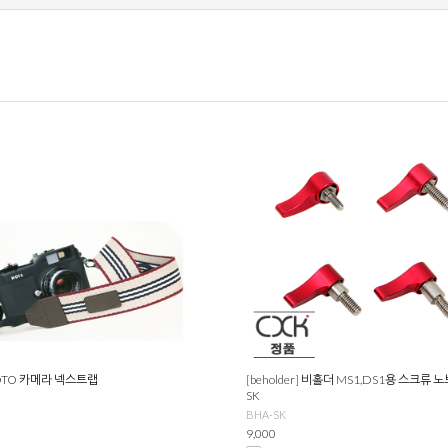
FOTO 카메라 넥스트랩
[beholder] 비홀더 MS1,DS1용 스크류 노
SK
BHA-SK
9,000