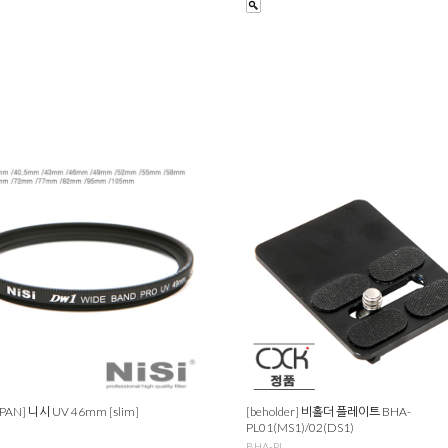
JAPAN] 니시 UV 46mm [slim]
[beholder] 비홀더 플레이트 BHA-
PL01(MS1)/02(DS1)
BHA-PL