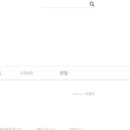
EVENT · 기획전 및 이벤트
VR/AR
렌탈
Home
>
브랜드
MENTTER
MECO
MAS
(37)
(42)
(14)