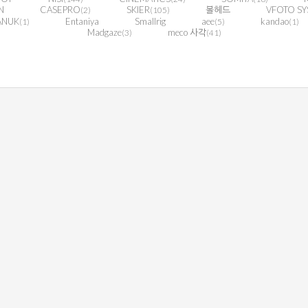
N
CASEPRO
SKIER
볼헤드
VFOTO SY
(2)
(105)
ANUK
Entaniya
Smallrig
aee
kandao
(1)
(5)
(1)
Madgaze
meco 사각
(3)
(41)