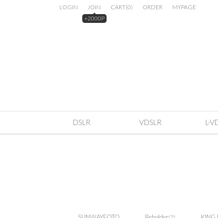
LOGIN
JOIN
CART
(
0
)
ORDER
MYPAGE
+2000P
DSLR
VDSLR
L-V
SUNWAYFOTO
Beholder
KING
(7)