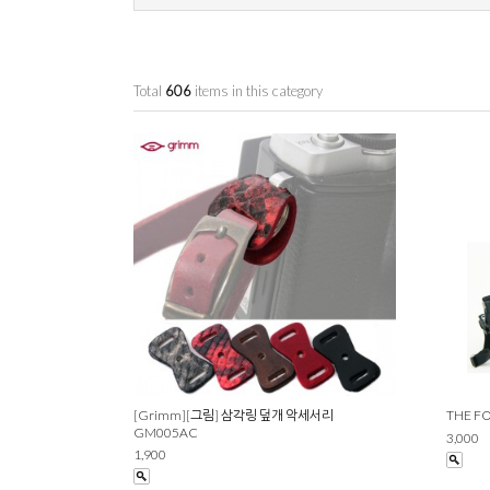
Total
606
items in this category
[Grimm][그림] 삼각링 덮개 악세서리
THE 
GM005AC
3,000
1,900