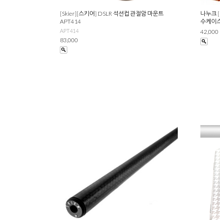
[Skier][스키어] DSLR 석션컵 관절암 마운트
나누크 [
APT414
수케이스
APT414
42,000
83,000