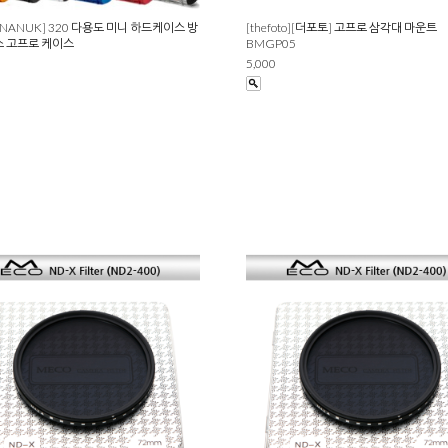
NANUK] 320 다용도 미니 하드케이스 방
[thefoto][더포토] 고프로 삼각대 마운트
 고프로 케이스
BMGP05
5,000