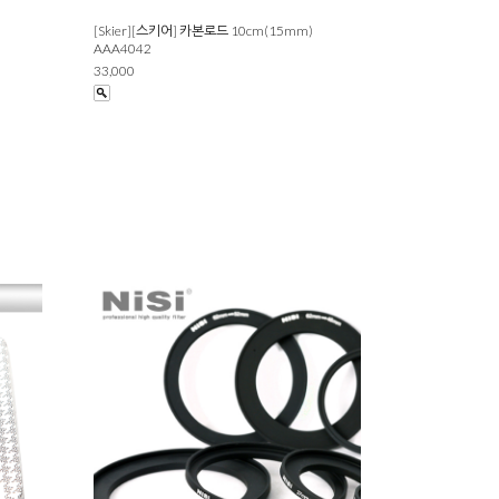
[Skier][스키어] 카본로드 10cm(15mm)
AAA4042
33,000