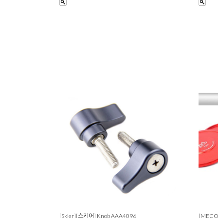
[Skier][스키어] Knob AAA4096
[MECO