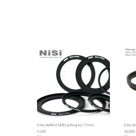
[Nisi JAPAN] 니시 Up Ring 62-77mm
[Nisi 
5,100
10,000