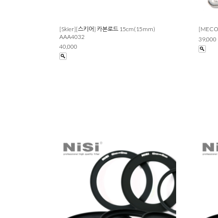
[Skier][스키어] 카본로드 15cm(15mm)
[MECO]
AAA4032
39,000
40,000