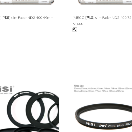
[메코] slim Fader ND2-400 49mm
[MECO][메코] slim Fader ND2-400 
61,000