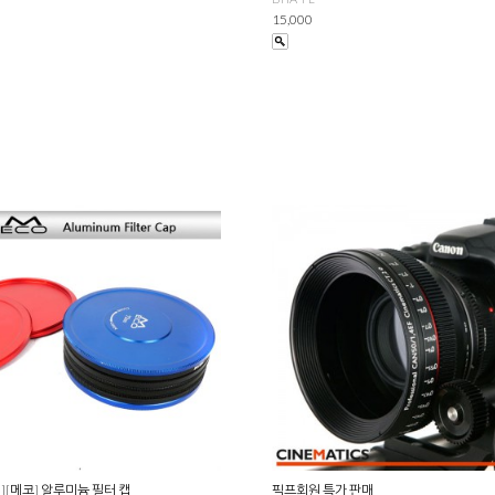
15,000
][메코] 알루미늄 필터 캡
픽프회원 특가 판매