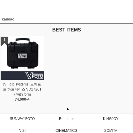
kandao
BEST ITEMS
1
[V Foto systems] 브이포
토 하드케이스 VD27201
7 with form
74,000원
SUNWAYFOTO
Beholder
KINGJOY
NISI
CINEMATICS
SOMITA