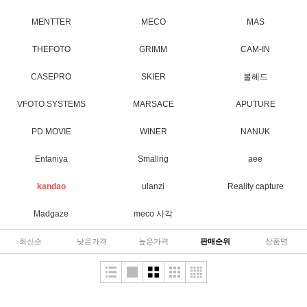
MENTTER
MECO
MAS
THEFOTO
GRIMM
CAM-IN
CASEPRO
SKIER
볼헤드
VFOTO SYSTEMS
MARSACE
APUTURE
PD MOVIE
WINER
NANUK
Entaniya
Smallrig
aee
kandao
ulanzi
Reality capture
Madgaze
meco 사각
최신순
낮은가격
높은가격
판매순위
상품명