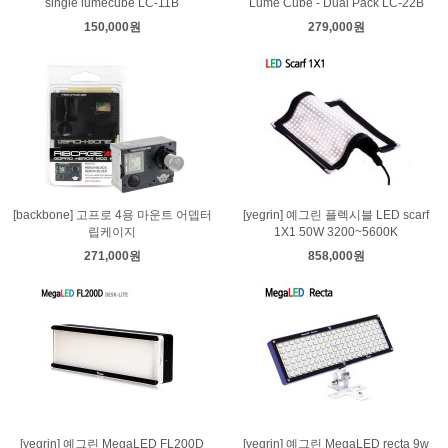
single lumecube LC-11B
Lume Cube - Dual Pack LC-22B
150,000원
279,000원
[backbone] 고프로 4용 마운트 어뎁터
[yegrin] 예그린 플렉시블 LED scarf
립케이지
1X1 50W 3200~5600K
271,000원
858,000원
[yegrin] 예그린 MegaLED FL200D
[yegrin] 예그린 MegaLED recta 9w