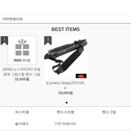
기타악세사리
BEST ITEMS
1
2
[vfoto] 소니 RX1R3 전용
원목 그립 L형 핸드 그립
32,000원
[Camera Strap] ATS70N
U
18,000원
넥스트랩
핸드스트랩
핸드그립
숄더패드
기타 악세사리