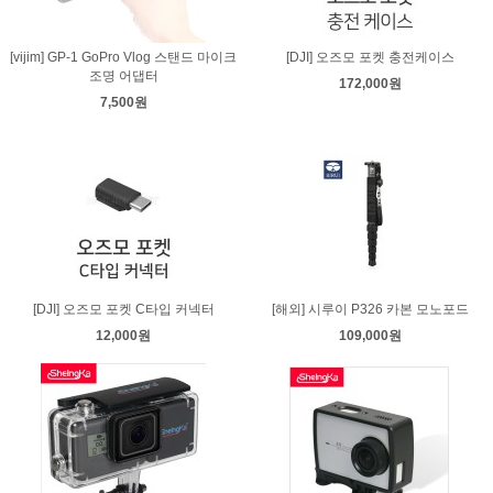
[vijim] GP-1 GoPro Vlog 스탠드 마이크
[DJI] 오즈모 포켓 충전케이스
조명 어댑터
172,000원
7,500원
[DJI] 오즈모 포켓 C타입 커넥터
[해외] 시루이 P326 카본 모노포드
12,000원
109,000원