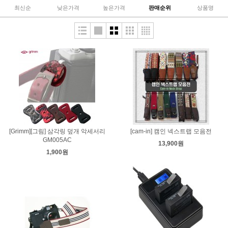
최신순
낮은가격
높은가격
판매순위
상품명
[Grimm][그림] 삼각링 덮개 악세서리
[cam-in] 캠인 넥스트랩 모음전
GM005AC
13,900원
1,900원