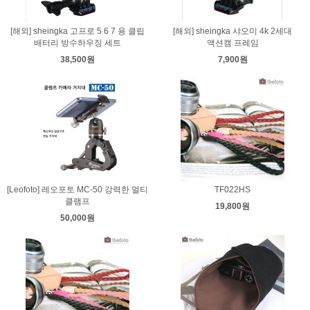
[해외] sheingka 고프로 5 6 7 용 클립
[해외] sheingka 샤오미 4k 2세대
배터리 방수하우징 세트
액션캠 프레임
38,500원
7,900원
[Leofoto] 레오포토 MC-50 강력한 멀티
TF022HS
클램프
19,800원
50,000원