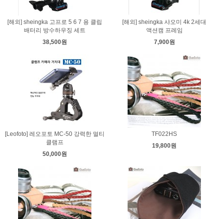
[해외] sheingka 고프로 5 6 7 용 클립
[해외] sheingka 샤오미 4k 2세대
배터리 방수하우징 세트
액션캠 프레임
38,500원
7,900원
[Leofoto] 레오포토 MC-50 강력한 멀티
TF022HS
클램프
19,800원
50,000원