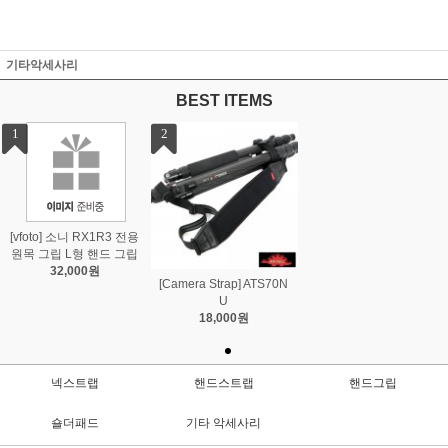
기타악세사리
BEST ITEMS
1
2
[vfoto] 소니 RX1R3 전용
원목 그립 L형 핸드 그립
32,000원
[Camera Strap] ATS70N
U
18,000원
넥스트랩
핸드스트랩
핸드그립
숄더패드
기타 악세사리