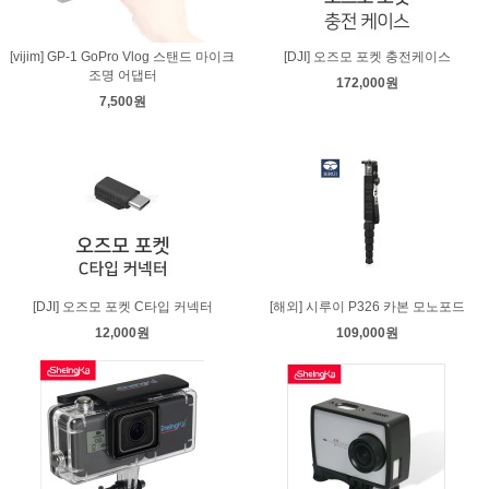
[vijim] GP-1 GoPro Vlog 스탠드 마이크
[DJI] 오즈모 포켓 충전케이스
조명 어댑터
172,000원
7,500원
[DJI] 오즈모 포켓 C타입 커넥터
[해외] 시루이 P326 카본 모노포드
12,000원
109,000원