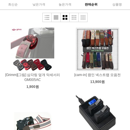
최신순
낮은가격
높은가격
판매순위
상품명
[Grimm][그림] 삼각링 덮개 악세서리
[cam-in] 캠인 넥스트랩 모음전
GM005AC
13,900원
1,900원