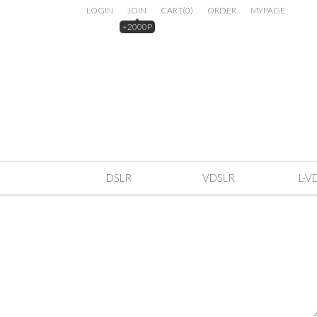
LOGIN
JOIN
CART
(
0
)
ORDER
MYPAGE
+2000P
DSLR
VDSLR
L-V