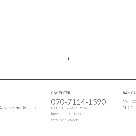
1
CS CENTER
BANK 
070-7114-1590
우리 100
 2026-서울강동-1125
mon - fri 10:00 ~ 18:00
예금주 
lunch 12:00 ~ 13:00
sat.sun.holiday off