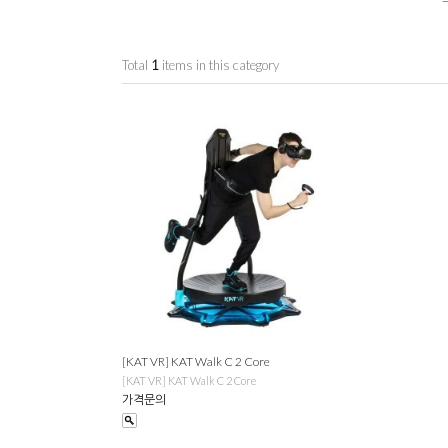
Total
1
items in this category
[KAT VR] KAT Walk C 2 Core
[KAT VR] KAT Walk C 2 Core
가격문의