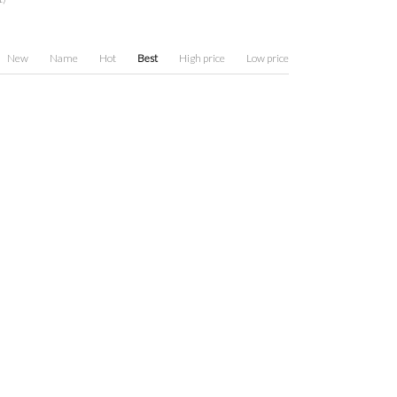
New
Name
Hot
Best
High price
Low price