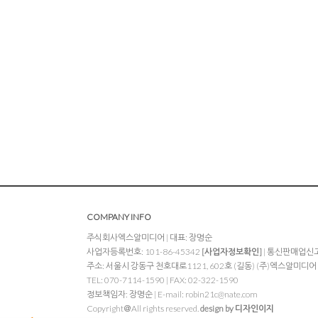
COMPANY INFO
주식회사엑스알미디어 | 대표: 장명순
사업자등록번호: 101-86-45342
[사업자정보확인]
| 통신판매업신고:
주소: 서울시 강동구 천호대로1121, 602호 (길동) (주)엑스알미디어
TEL: 070-7114-1590 | FAX: 02-322-1590
정보책임자: 장명순 | E-mail:
robin21c@nate.com
Copyright＠All rights reserved.
design by 디자인이지