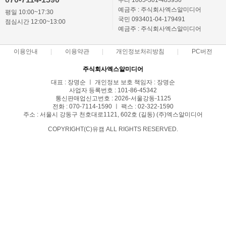
우리 1005-301-483936
예금주 : 주식회사엑스알미디어
평일 10:00~17:30
국민 093401-04-179491
점심시간 12:00~13:00
예금주 : 주식회사엑스알미디어
이용안내
이용약관
개인정보처리방침
PC버전
주식회사엑스알미디어
대표 : 장명순 ㅣ 개인정보 보호 책임자 : 장명순
사업자 등록번호 : 101-86-45342
통신판매업신고번호 : 2026-서울강동-1125
전화 : 070-7114-1590 ㅣ 팩스 : 02-322-1590
주소 : 서울시 강동구 천호대로1121, 602호 (길동) (주)엑스알미디어
COPYRIGHT(C)유캠 ALL RIGHTS RESERVED.