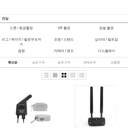
렌탈
드론 / 항공촬영
VR 촬영
짐벌 촬영
리그 / 케이지 / 팔로우포커
조명 / 스탠드
삼각대 / 틸트집
스
음향
카메라 / 렌즈
디스플레이
최신순
낮은가격
높은가격
판매순위
상품명