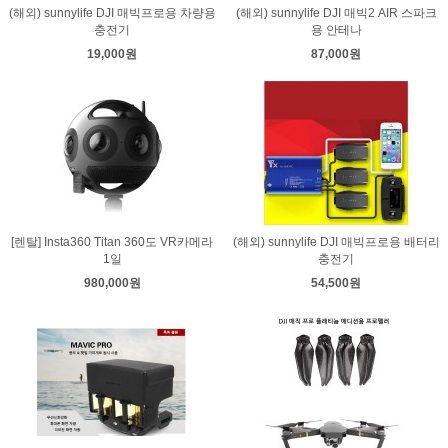
(해외) sunnylife DJI 매빅프로용 차량용
(해외) sunnylife DJI 매빅2 AIR 스파크
충전기
용 안테나
19,000원
87,000원
[렌탈] Insta360 Titan 360도 VR카메라
(해외) sunnylife DJI 매빅프로용 배터리
1일
충전기
980,000원
54,500원