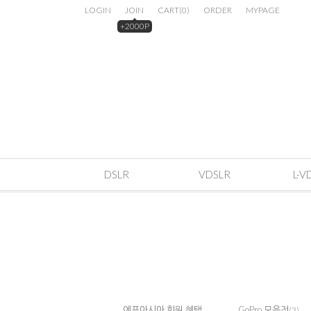
LOGIN
JOIN
CART
(
0
)
ORDER
MYPAGE
+2000P
DSLR
VDSLR
L-V
에프아시아 회원 혜택
GoPro 모음전
(3)