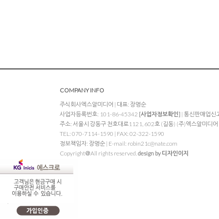
COMPANY INFO
주식회사엑스알미디어 | 대표: 장명순
사업자등록번호: 101-86-45342
[사업자정보확인]
| 통신판매업신고:
주소: 서울시 강동구 천호대로1121, 602호 (길동) (주)엑스알미디어
TEL: 070-7114-1590 | FAX: 02-322-1590
정보책임자: 장명순 | E-mail:
robin21c@nate.com
Copyright＠All rights reserved.
design by 디자인이지