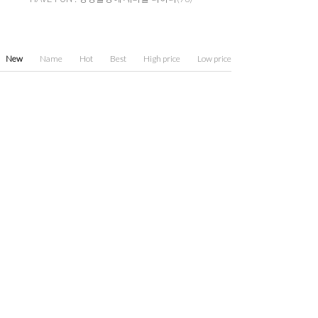
New
Name
Hot
Best
High price
Low price