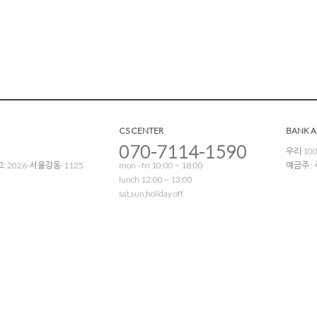
CS CENTER
BANK 
070-7114-1590
우리 100
 2026-서울강동-1125
mon - fri 10:00 ~ 18:00
예금주 
lunch 12:00 ~ 13:00
sat.sun.holiday off