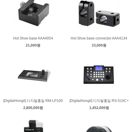
Hot Shoe base AAA4054
Hot Shoe base connector AAA4134
21,000원
33,000원
[DigitalHongil] 디지털홍일 RM-LP100
[DigitalHongil] 디지털홍일 RS-510C+
2,800,000원
1,452,000원