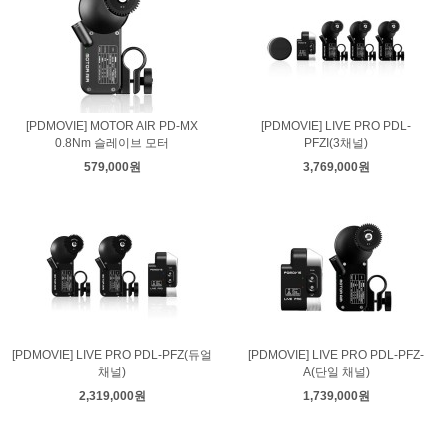
[PDMOVIE] MOTOR AIR PD-MX
[PDMOVIE] LIVE PRO PDL-
0.8Nm 슬레이브 모터
PFZI(3채널)
579,000원
3,769,000원
[PDMOVIE] LIVE PRO PDL-PFZ(듀얼
[PDMOVIE] LIVE PRO PDL-PFZ-
채널)
A(단일 채널)
2,319,000원
1,739,000원