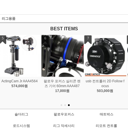
리그용품
BEST ITEMS
7
8
usb 컨트롤러 2D Follow f
Master Kit
ocus
2,236,000원
503,000원
숄더리그
팔로우포커스
매트박스
로드시스템
리그 악세사리
리모트 컨트롤