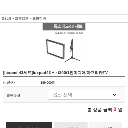
DSLR
>
조명용품
>
조명장비
[luxpad 43세트]luxpad43 + kt300/1인미디어/아프리카TV
상품가
199,000원
필수옵션
0
총 상품 금액
원