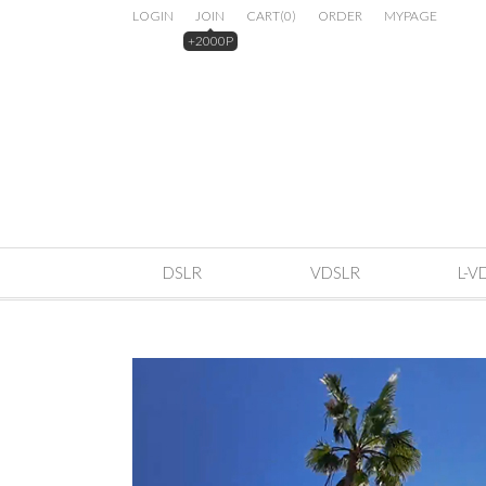
LOGIN
JOIN
CART
(
0
)
ORDER
MYPAGE
+2000P
DSLR
VDSLR
L-V