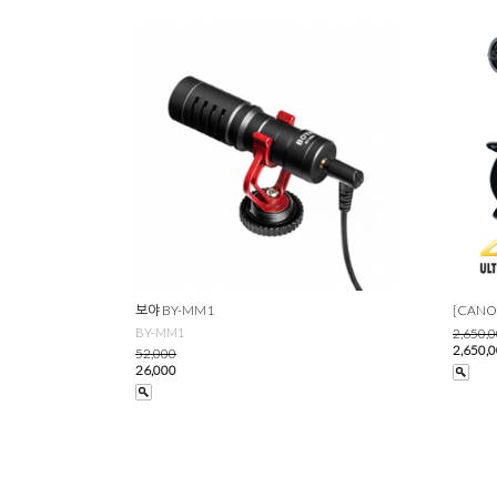
보야 BY-MM1
[CANO
BY-MM1
2,650,
2,650,
52,000
26,000