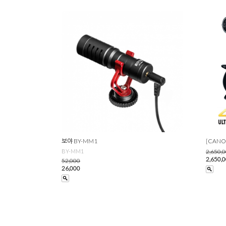
보야 BY-MM1
[CANO
BY-MM1
2,650,
2,650,
52,000
26,000