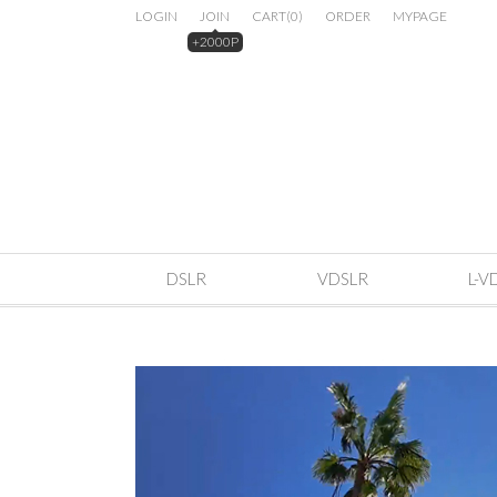
LOGIN
JOIN
CART
(
0
)
ORDER
MYPAGE
+2000P
DSLR
VDSLR
L-V