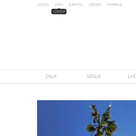
LOGIN
JOIN
CART
(
0
)
ORDER
MYPAGE
+2000P
DSLR
VDSLR
L-V