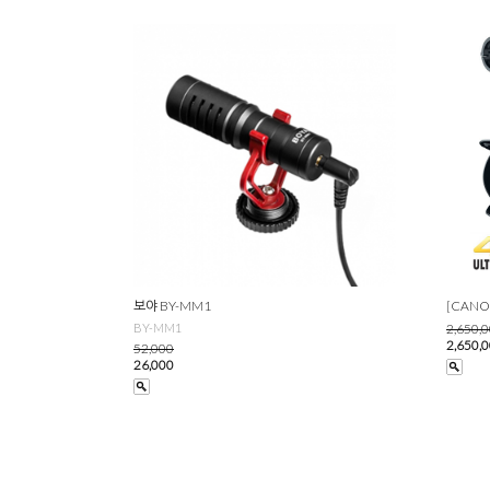
보야 BY-MM1
[CANO
BY-MM1
2,650,
2,650,
52,000
26,000